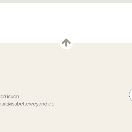
rbrücken
ail@isabelleweyand.de